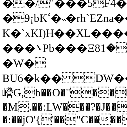
��/"���5F4�H�ږ�}7E�L�^xܗ��؀��:8yBF~oG����'
�9¡bKߵ�˵�rh`EZna��*�а\�l<�(�bN�E���R���lL�߮���n{t?
K�`xKI)H��XL���
���܌Pb���Ξ8ޕ���1�>������ֶ~}
�W�
BU6�k�� DW�
巆G,b��O�"���
�M.��ːLW���?�J��,
�:��jO'{'��"C����,