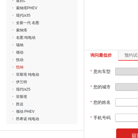
途胜L
索纳塔PHEV
现代ix35
全新一代 名图
索纳塔
名图 纯电动
瑞纳
领动
询问最低价
预约试
悦动
悦纳
*
意向车型
菲斯塔 纯电动
伊兰特
*
您的城市
现代ix25
菲斯塔
*
您的姓名
胜达
领动 PHEV
*
手机号码
昂希诺 纯电动
获