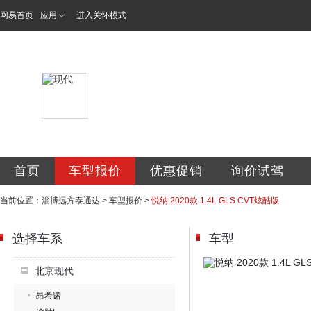
网易首页
应用
进入关怀模式
淄博泰通达汽车销
首页
车型报价
优惠促销
询价试驾
当前位置：
淄博远方泰通达
>
车型报价
>
悦纳 2020款 1.4L GLS CVT炫酷版
选择车系
车型
北京现代
昂希诺