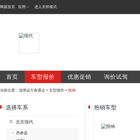
网易首页
应用
进入关怀模式
淄博泰通达汽车销
首页
车型报价
优惠促销
询价试驾
当前位置：
淄博远方泰通达
>
车型报价
>
悦纳
选择车系
热销车型
北京现代
昂希诺