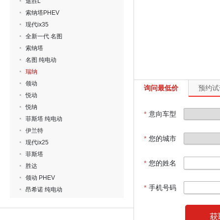
途胜L
索纳塔PHEV
现代ix35
全新一代 名图
索纳塔
名图 纯电动
瑞纳
领动
询问最低价
预约试
悦动
悦纳
*
意向车型
菲斯塔 纯电动
伊兰特
*
您的城市
现代ix25
菲斯塔
*
您的姓名
胜达
领动 PHEV
*
手机号码
昂希诺 纯电动
获