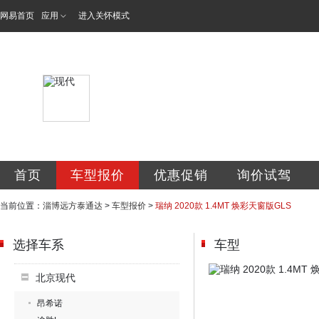
网易首页
应用
进入关怀模式
淄博泰通达汽车销
首页
车型报价
优惠促销
询价试驾
当前位置：
淄博远方泰通达
>
车型报价
>
瑞纳 2020款 1.4MT 焕彩天窗版GLS
选择车系
车型
北京现代
昂希诺