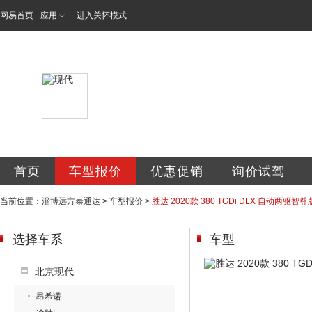
网易首页
应用
进入关怀模式
淄博泰通达汽车销
首页
车型报价
优惠促销
询价试驾
当前位置：
淄博远方泰通达
>
车型报价
>
胜达 2020款 380 TGDi DLX 自动两驱智尊
选择车系
车型
北京现代
昂希诺