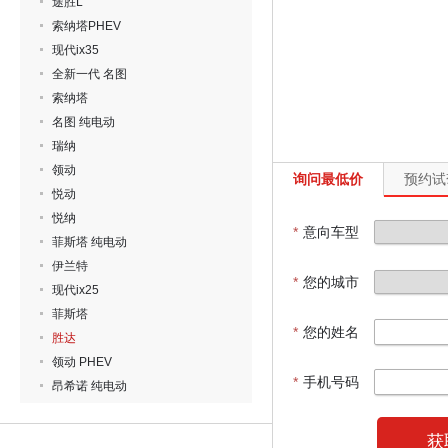
途胜L
索纳塔PHEV
现代ix35
全新一代 名图
索纳塔
名图 纯电动
瑞纳
领动
询问最低价
预约试
悦动
悦纳
*
意向车型
菲斯塔 纯电动
伊兰特
*
您的城市
现代ix25
菲斯塔
*
您的姓名
胜达
领动 PHEV
*
手机号码
昂希诺 纯电动
获